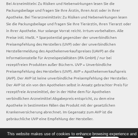
Bei Arzneimitteln: Zu Risiken und Nebenwirkungen lesen Sie die
Packungsbeilage und fragen Sie Ihre Ärztin, Ihren Arzt oder in Ihrer
Apotheke. Bei Tierarzneimitteln: Zu Risiken und Nebenwirkungen lesen
Sie die Packungsbeilage und fragen Sie Ihre Tierärztin, Ihren Tierarzt oder
in Ihrer Apotheke. Nur solange Vorrat reicht. Irrtum vorbehalten. Alle
Preise inkl. MwSt. * Sparpotential gegenüber der unverbindlichen
Preisempfehlung des Herstellers (UVP) oder der unverbindlichen
Herstellermeldung des Apothekenverkaufspreises (UAVP) an die
Informationsstelle für Arzneispezialitäten (IFA GmbH) / nur bei
rezeptfreien Produkten außer Büchern. UVP = Unverbindliche
Preisempfehlung des Herstellers (UVP). AVP = Apothekenverkaufspreis
(AVP). Der AVP ist keine unverbindliche Preisempfehlung der Hersteller.
Der AVP ist ein von den Apotheken selbst in Ansatz gebrachter Preis für
rezeptfreie Arzneimittel, der in der Höhe dem für Apotheken
verbindlichen Arzneimittel Abgabepreis entspricht, zu dem eine
Apotheke in bestimmten Fällen das Produkt mit der gesetzlichen
Krankenversicherung abrechnet. Im Gegensatz zum AVP ist die
gebräuchliche UVP eine Empfehlung der Hersteller.
This website makes use of cookies to enhance browsing experience and