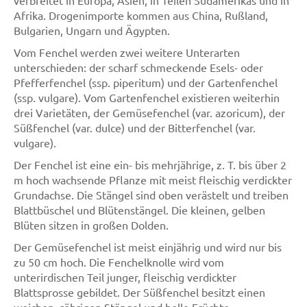
verbreitet in Europa, Asien, in Teilen Südamerikas und in
Afrika. Drogenimporte kommen aus China, Rußland,
Bulgarien, Ungarn und Ägypten.
Vom Fenchel werden zwei weitere Unterarten
unterschieden: der scharf schmeckende Esels- oder
Pfefferfenchel (ssp. piperitum) und der Gartenfenchel
(ssp. vulgare). Vom Gartenfenchel existieren weiterhin
drei Varietäten, der Gemüsefenchel (var. azoricum), der
Süßfenchel (var. dulce) und der Bitterfenchel (var.
vulgare).
Der Fenchel ist eine ein- bis mehrjährige, z. T. bis über 2
m hoch wachsende Pflanze mit meist fleischig verdickter
Grundachse. Die Stängel sind oben verästelt und treiben
Blattbüschel und Blütenstängel. Die kleinen, gelben
Blüten sitzen in großen Dolden.
Der Gemüsefenchel ist meist einjährig und wird nur bis
zu 50 cm hoch. Die Fenchelknolle wird vom
unterirdischen Teil junger, fleischig verdickter
Blattsprosse gebildet. Der Süßfenchel besitzt einen