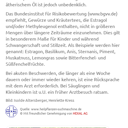
ätherischem Öl ist jedoch unbedenklich.
Das Bundesinstitut für Risikobewertung (www.bgvv.de)
empfiehlt, Gewürze und Kräutertees, die Estragol
und/oder Methyleugenol enthalten, nicht in größeren
Mengen über längere Zeiträume einzunehmen. Dies gilt
in besonderem Maße für Kinder und während
Schwangerschaft und Stillzeit. Als Beispiele werden hier
genannt: Estragon, Basilikum, Anis, Sternanis, Piment,
Muskatnuss, Lemongras sowie Bitterfenchel- und
Süßfenchelfrüchte.
Bei akuten Beschwerden, die länger als eine Woche
dauern oder immer wieder kehren, ist eine Rücksprache
mit dem Arzt erforderlich. Bei Säuglingen und
Kleinkindern ist u.U. ein früher Arztbesuch ratsam.
Bild: Isolde Altersberger, Henriette Kress
Quelle: www.heilpflanzen-suchmaschine.de
© Mit freundlicher Genehmigung von
HEXAL AG