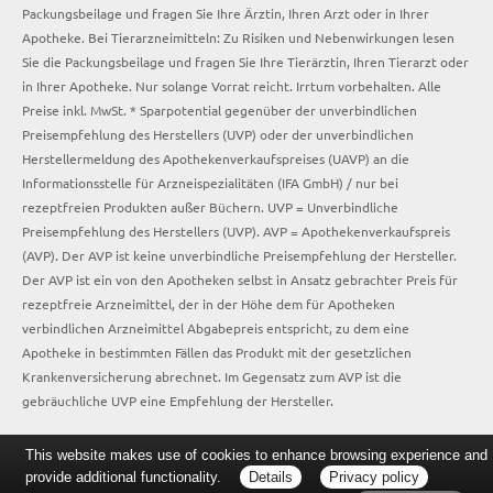
Packungsbeilage und fragen Sie Ihre Ärztin, Ihren Arzt oder in Ihrer
Apotheke. Bei Tierarzneimitteln: Zu Risiken und Nebenwirkungen lesen
Sie die Packungsbeilage und fragen Sie Ihre Tierärztin, Ihren Tierarzt oder
in Ihrer Apotheke. Nur solange Vorrat reicht. Irrtum vorbehalten. Alle
Preise inkl. MwSt. * Sparpotential gegenüber der unverbindlichen
Preisempfehlung des Herstellers (UVP) oder der unverbindlichen
Herstellermeldung des Apothekenverkaufspreises (UAVP) an die
Informationsstelle für Arzneispezialitäten (IFA GmbH) / nur bei
rezeptfreien Produkten außer Büchern. UVP = Unverbindliche
Preisempfehlung des Herstellers (UVP). AVP = Apothekenverkaufspreis
(AVP). Der AVP ist keine unverbindliche Preisempfehlung der Hersteller.
Der AVP ist ein von den Apotheken selbst in Ansatz gebrachter Preis für
rezeptfreie Arzneimittel, der in der Höhe dem für Apotheken
verbindlichen Arzneimittel Abgabepreis entspricht, zu dem eine
Apotheke in bestimmten Fällen das Produkt mit der gesetzlichen
Krankenversicherung abrechnet. Im Gegensatz zum AVP ist die
gebräuchliche UVP eine Empfehlung der Hersteller.
This website makes use of cookies to enhance browsing experience and
provide additional functionality.
Details
Privacy policy