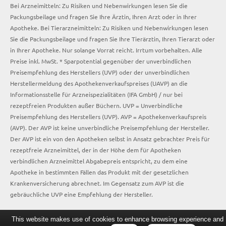
Bei Arzneimitteln: Zu Risiken und Nebenwirkungen lesen Sie die
Packungsbeilage und fragen Sie Ihre Ärztin, Ihren Arzt oder in Ihrer
Apotheke. Bei Tierarzneimitteln: Zu Risiken und Nebenwirkungen lesen
Sie die Packungsbeilage und fragen Sie Ihre Tierärztin, Ihren Tierarzt oder
in Ihrer Apotheke. Nur solange Vorrat reicht. Irrtum vorbehalten. Alle
Preise inkl. MwSt. * Sparpotential gegenüber der unverbindlichen
Preisempfehlung des Herstellers (UVP) oder der unverbindlichen
Herstellermeldung des Apothekenverkaufspreises (UAVP) an die
Informationsstelle für Arzneispezialitäten (IFA GmbH) / nur bei
rezeptfreien Produkten außer Büchern. UVP = Unverbindliche
Preisempfehlung des Herstellers (UVP). AVP = Apothekenverkaufspreis
(AVP). Der AVP ist keine unverbindliche Preisempfehlung der Hersteller.
Der AVP ist ein von den Apotheken selbst in Ansatz gebrachter Preis für
rezeptfreie Arzneimittel, der in der Höhe dem für Apotheken
verbindlichen Arzneimittel Abgabepreis entspricht, zu dem eine
Apotheke in bestimmten Fällen das Produkt mit der gesetzlichen
Krankenversicherung abrechnet. Im Gegensatz zum AVP ist die
gebräuchliche UVP eine Empfehlung der Hersteller.
This website makes use of cookies to enhance browsing experience and