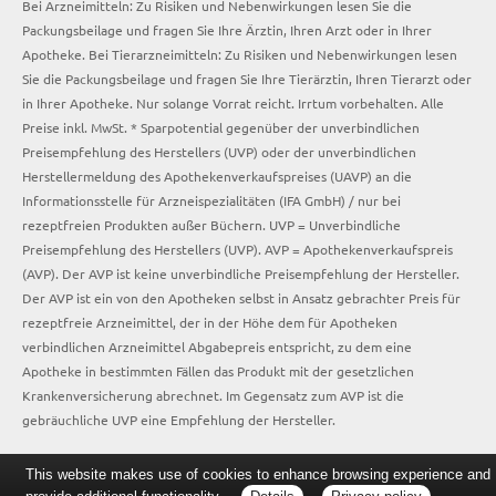
Bei Arzneimitteln: Zu Risiken und Nebenwirkungen lesen Sie die
Packungsbeilage und fragen Sie Ihre Ärztin, Ihren Arzt oder in Ihrer
Apotheke. Bei Tierarzneimitteln: Zu Risiken und Nebenwirkungen lesen
Sie die Packungsbeilage und fragen Sie Ihre Tierärztin, Ihren Tierarzt oder
in Ihrer Apotheke. Nur solange Vorrat reicht. Irrtum vorbehalten. Alle
Preise inkl. MwSt. * Sparpotential gegenüber der unverbindlichen
Preisempfehlung des Herstellers (UVP) oder der unverbindlichen
Herstellermeldung des Apothekenverkaufspreises (UAVP) an die
Informationsstelle für Arzneispezialitäten (IFA GmbH) / nur bei
rezeptfreien Produkten außer Büchern. UVP = Unverbindliche
Preisempfehlung des Herstellers (UVP). AVP = Apothekenverkaufspreis
(AVP). Der AVP ist keine unverbindliche Preisempfehlung der Hersteller.
Der AVP ist ein von den Apotheken selbst in Ansatz gebrachter Preis für
rezeptfreie Arzneimittel, der in der Höhe dem für Apotheken
verbindlichen Arzneimittel Abgabepreis entspricht, zu dem eine
Apotheke in bestimmten Fällen das Produkt mit der gesetzlichen
Krankenversicherung abrechnet. Im Gegensatz zum AVP ist die
gebräuchliche UVP eine Empfehlung der Hersteller.
This website makes use of cookies to enhance browsing experience and