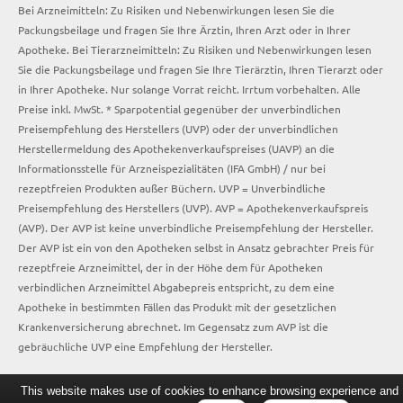
Bei Arzneimitteln: Zu Risiken und Nebenwirkungen lesen Sie die
Packungsbeilage und fragen Sie Ihre Ärztin, Ihren Arzt oder in Ihrer
Apotheke. Bei Tierarzneimitteln: Zu Risiken und Nebenwirkungen lesen
Sie die Packungsbeilage und fragen Sie Ihre Tierärztin, Ihren Tierarzt oder
in Ihrer Apotheke. Nur solange Vorrat reicht. Irrtum vorbehalten. Alle
Preise inkl. MwSt. * Sparpotential gegenüber der unverbindlichen
Preisempfehlung des Herstellers (UVP) oder der unverbindlichen
Herstellermeldung des Apothekenverkaufspreises (UAVP) an die
Informationsstelle für Arzneispezialitäten (IFA GmbH) / nur bei
rezeptfreien Produkten außer Büchern. UVP = Unverbindliche
Preisempfehlung des Herstellers (UVP). AVP = Apothekenverkaufspreis
(AVP). Der AVP ist keine unverbindliche Preisempfehlung der Hersteller.
Der AVP ist ein von den Apotheken selbst in Ansatz gebrachter Preis für
rezeptfreie Arzneimittel, der in der Höhe dem für Apotheken
verbindlichen Arzneimittel Abgabepreis entspricht, zu dem eine
Apotheke in bestimmten Fällen das Produkt mit der gesetzlichen
Krankenversicherung abrechnet. Im Gegensatz zum AVP ist die
gebräuchliche UVP eine Empfehlung der Hersteller.
This website makes use of cookies to enhance browsing experience and