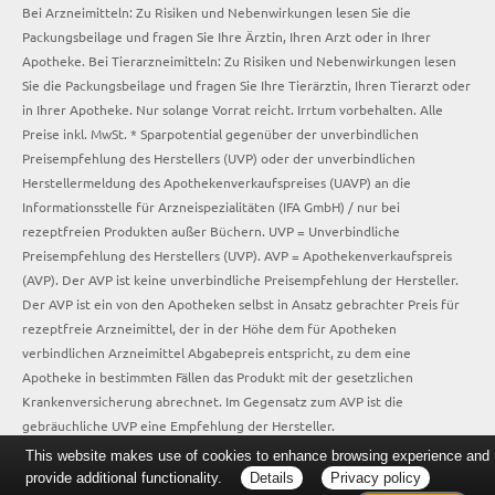
Bei Arzneimitteln: Zu Risiken und Nebenwirkungen lesen Sie die
Packungsbeilage und fragen Sie Ihre Ärztin, Ihren Arzt oder in Ihrer
Apotheke. Bei Tierarzneimitteln: Zu Risiken und Nebenwirkungen lesen
Sie die Packungsbeilage und fragen Sie Ihre Tierärztin, Ihren Tierarzt oder
in Ihrer Apotheke. Nur solange Vorrat reicht. Irrtum vorbehalten. Alle
Preise inkl. MwSt. * Sparpotential gegenüber der unverbindlichen
Preisempfehlung des Herstellers (UVP) oder der unverbindlichen
Herstellermeldung des Apothekenverkaufspreises (UAVP) an die
Informationsstelle für Arzneispezialitäten (IFA GmbH) / nur bei
rezeptfreien Produkten außer Büchern. UVP = Unverbindliche
Preisempfehlung des Herstellers (UVP). AVP = Apothekenverkaufspreis
(AVP). Der AVP ist keine unverbindliche Preisempfehlung der Hersteller.
Der AVP ist ein von den Apotheken selbst in Ansatz gebrachter Preis für
rezeptfreie Arzneimittel, der in der Höhe dem für Apotheken
verbindlichen Arzneimittel Abgabepreis entspricht, zu dem eine
Apotheke in bestimmten Fällen das Produkt mit der gesetzlichen
Krankenversicherung abrechnet. Im Gegensatz zum AVP ist die
gebräuchliche UVP eine Empfehlung der Hersteller.
This website makes use of cookies to enhance browsing experience and
provide additional functionality.
Details
Privacy policy